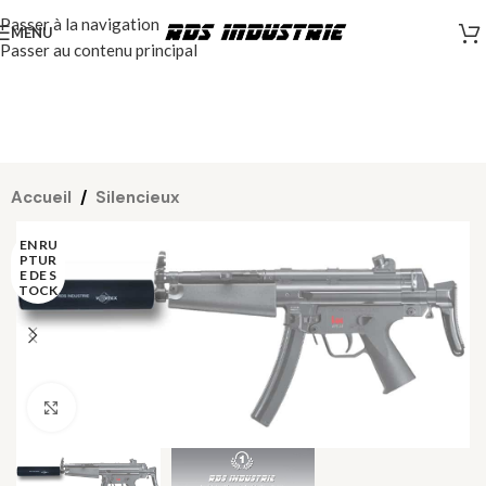
Passer à la navigation
MENU
Passer au contenu principal
Accueil
/
Silencieux
EN RU
PTUR
E DE S
TOCK
Cliquez pour agrandir