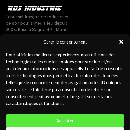
Fabricant français de réducteurs
de son pour armes à feu depuis
2008. Basé à Segré (49), Maine-
et-Loire.
Gérer le consentement
LABEL UAF
CODIFICATION OTAN
MADE IN FRANCE
Navigation
Boutique
Pour offrir les meilleures expériences, nous utilisons des
À propos
technologies telles que les cookies pour stocker et/ou
accéder aux informations des appareils. Le fait de consentir
Contact
à ces technologies nous permettra de traiter des données
Nos réducteurs de son
telles que le comportement de navigation ou les ID uniques
Contact
sur ce site. Le fait de ne pas consentir ou de retirer son
RDS Industrie
consentement peut avoir un effet négatif sur certaines
caractéristiques et fonctions.
BP 10322
49500 Segré, France
Accepter
02 41 26 78 19