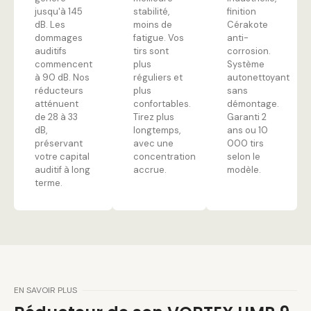
jusqu'à 145
stabilité,
finition
dB. Les
moins de
Cérakote
dommages
fatigue. Vos
anti-
auditifs
tirs sont
corrosion.
commencent
plus
Système
à 90 dB. Nos
réguliers et
autonettoyant
réducteurs
plus
sans
atténuent
confortables.
démontage.
de 28 à 33
Tirez plus
Garanti 2
dB,
longtemps,
ans ou 10
préservant
avec une
000 tirs
votre capital
concentration
selon le
auditif à long
accrue.
modèle.
terme.
EN SAVOIR PLUS