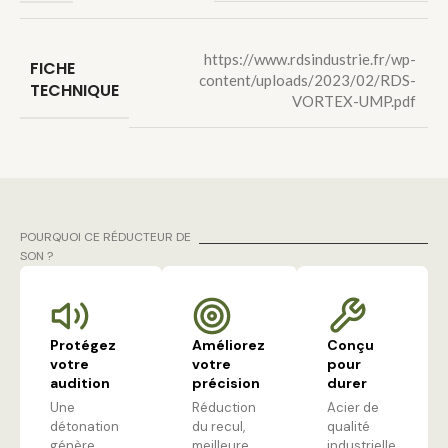
https://www.rdsindustrie.fr/wp-
FICHE
content/uploads/2023/02/RDS-
TECHNIQUE
VORTEX-UMP.pdf
POURQUOI CE RÉDUCTEUR DE
SON ?
Protégez
Améliorez
Conçu
votre
votre
pour
audition
précision
durer
Une
Réduction
Acier de
détonation
du recul,
qualité
génère
meilleure
industrielle,