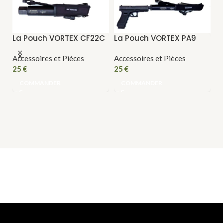
La Pouch VORTEX CF22C
La Pouch VORTEX PA9
R
V
Accessoires et Pièces
Accessoires et Pièces
25
€
25
€
Si
1
COMMANDER
COMMANDER