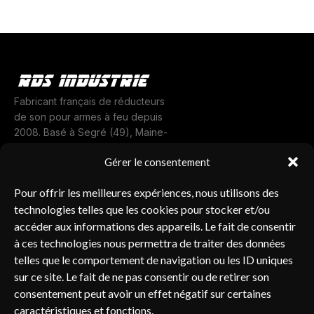
Fabricant français de réducteurs
de son pour armes à feu depuis
2008. Basé à Segré (49), Maine-
et-Loire.
Gérer le consentement
LABEL UAF
CODIFICATION OTAN
MADE IN FRANCE
Navigation
Boutique
Pour offrir les meilleures expériences, nous utilisons des
À propos
technologies telles que les cookies pour stocker et/ou
accéder aux informations des appareils. Le fait de consentir
Contact
à ces technologies nous permettra de traiter des données
Nos réducteurs de son
telles que le comportement de navigation ou les ID uniques
Contact
sur ce site. Le fait de ne pas consentir ou de retirer son
RDS Industrie
consentement peut avoir un effet négatif sur certaines
caractéristiques et fonctions.
BP 10322